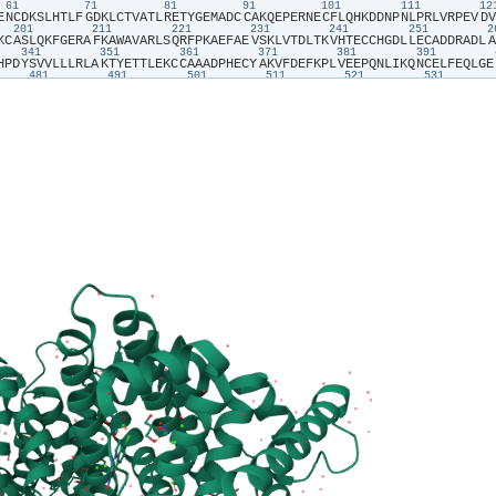
61
71
81
91
101
111
1
E​
​N​
​C​
​D​
​K​
​S​
​L​
​H​
​T​
​L​
​F​
​G​
​D​
​K​
​L​
​C​
​T​
​V​
​A​
​T​
​L​
​R​
​E​
​T​
​Y​
​G​
​E​
​M​
​A​
​D​
​C​
​C​
​A​
​K​
​Q​
​E​
​P​
​E​
​R​
​N​
​E​
​C​
​F​
​L​
​Q​
​H​
​K​
​D​
​D​
​N​
​P​
​N​
​L​
​P​
​R​
​L​
​V​
​R​
​P​
​E​
​V​
​D​
​V​
201
211
221
231
241
251
K​
​C​
​A​
​S​
​L​
​Q​
​K​
​F​
​G​
​E​
​R​
​A​
​F​
​K​
​A​
​W​
​A​
​V​
​A​
​R​
​L​
​S​
​Q​
​R​
​F​
​P​
​K​
​A​
​E​
​F​
​A​
​E​
​V​
​S​
​K​
​L​
​V​
​T​
​D​
​L​
​T​
​K​
​V​
​H​
​T​
​E​
​C​
​C​
​H​
​G​
​D​
​L​
​L​
​E​
​C​
​A​
​D​
​D​
​R​
​A​
​D​
​L​
​A​
341
351
361
371
381
391
H​
​P​
​D​
​Y​
​S​
​V​
​V​
​L​
​L​
​L​
​R​
​L​
​A​
​K​
​T​
​Y​
​E​
​T​
​T​
​L​
​E​
​K​
​C​
​C​
​A​
​A​
​A​
​D​
​P​
​H​
​E​
​C​
​Y​
​A​
​K​
​V​
​F​
​D​
​E​
​F​
​K​
​P​
​L​
​V​
​E​
​E​
​P​
​Q​
​N​
​L​
​I​
​K​
​Q​
​N​
​C​
​E​
​L​
​F​
​E​
​Q​
​L​
​G​
​E​
481
491
501
511
521
531
C​
​T​
​E​
​S​
​L​
​V​
​N​
​R​
​R​
​P​
​C​
​F​
​S​
​A​
​L​
​E​
​V​
​D​
​E​
​T​
​Y​
​V​
​P​
​K​
​E​
​F​
​N​
​A​
​E​
​T​
​F​
​T​
​F​
​H​
​A​
​D​
​I​
​C​
​T​
​L​
​S​
​E​
​K​
​E​
​R​
​Q​
​I​
​K​
​K​
​Q​
​T​
​A​
​L​
​V​
​E​
​L​
​V​
​K​
​H​
​K​
​P​
​K​
​A​