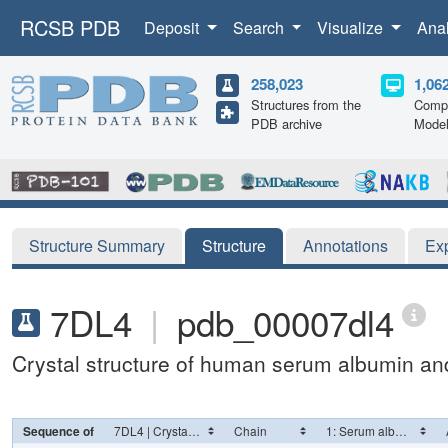
RCSB PDB
Deposit
Search
Visualize
Ana
258,023
1,06
Structures from the
Compu
PDB archive
Mode
Structure Summary
Structure
Annotations
Ex
7DL4
|
pdb_00007dl4
Crystal structure of human serum albumin an
Sequence of