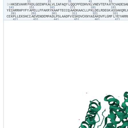
11
21
31
41
51
​D​
​A​
​H​
​K​
​S​
​E​
​V​
​A​
​H​
​R​
​F​
​K​
​D​
​L​
​G​
​E​
​E​
​N​
​F​
​K​
​A​
​L​
​V​
​L​
​I​
​A​
​F​
​A​
​Q​
​Y​
​L​
​Q​
​Q​
​C​
​P​
​F​
​E​
​D​
​H​
​V​
​K​
​L​
​V​
​N​
​E​
​V​
​T​
​E​
​F​
​A​
​K​
​T​
​C​
​V​
​A​
​D​
​E​
​S​
​A​
​
141
151
161
171
181
191
Y​
​E​
​I​
​A​
​R​
​R​
​H​
​P​
​Y​
​F​
​Y​
​A​
​P​
​E​
​L​
​L​
​F​
​F​
​A​
​K​
​R​
​Y​
​K​
​A​
​A​
​F​
​T​
​E​
​C​
​C​
​Q​
​A​
​A​
​D​
​K​
​A​
​A​
​C​
​L​
​L​
​P​
​K​
​L​
​D​
​E​
​L​
​R​
​D​
​E​
​G​
​K​
​A​
​S​
​S​
​A​
​K​
​Q​
​R​
​L​
​
281
291
301
311
321
331
C​
​E​
​K​
​P​
​L​
​L​
​E​
​K​
​S​
​H​
​C​
​I​
​A​
​E​
​V​
​E​
​N​
​D​
​E​
​M​
​P​
​A​
​D​
​L​
​P​
​S​
​L​
​A​
​A​
​D​
​F​
​V​
​E​
​S​
​K​
​D​
​V​
​C​
​K​
​N​
​Y​
​A​
​E​
​A​
​K​
​D​
​V​
​F​
​L​
​G​
​M​
​F​
​L​
​Y​
​E​
​Y​
​A​
​R​
​R​
​
421
431
441
451
461
471
V​
​S​
​T​
​P​
​T​
​L​
​V​
​E​
​V​
​S​
​R​
​N​
​L​
​G​
​K​
​V​
​G​
​S​
​K​
​C​
​C​
​K​
​H​
​P​
​E​
​A​
​K​
​R​
​M​
​P​
​C​
​A​
​E​
​D​
​Y​
​L​
​S​
​V​
​V​
​L​
​N​
​Q​
​L​
​C​
​V​
​L​
​H​
​E​
​K​
​T​
​P​
​V​
​S​
​D​
​R​
​V​
​T​
​K​
​C​
​
561
571
581
K​
​C​
​C​
​K​
​A​
​D​
​D​
​K​
​E​
​T​
​C​
​F​
​A​
​E​
​E​
​G​
​K​
​K​
​L​
​V​
​A​
​A​
​S​
​Q​
​A​
​A​
​L​
​G​
​L​