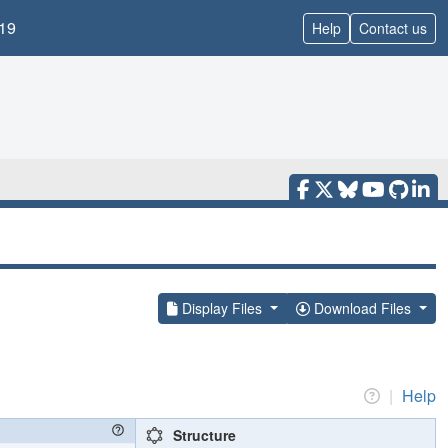
19
Help
Contact us
Display Files
Download Files
|
Help
Structure