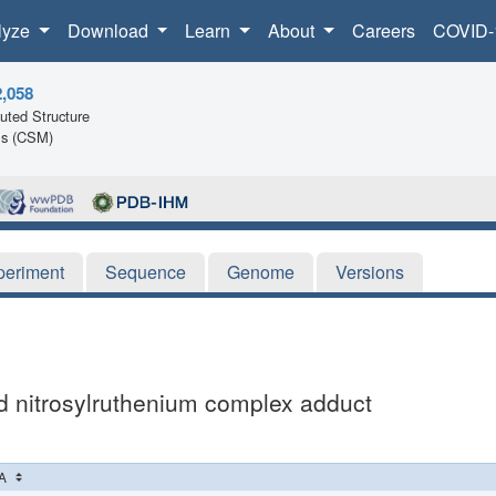
lyze
Download
Learn
About
Careers
COVID-
2,058
ted Structure
ls (CSM)
periment
Sequence
Genome
Versions
d nitrosylruthenium complex adduct